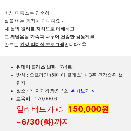
비채 디톡스는 단순히
살을 빼는 과정이 아니예요~!
내 몸의 원리를 지적으로 이해
하고,
그 깨달음을 가족과 나누어 건강한 공동체
를
만드는
건강 리더십 프로그램
입니다~😊
원데이 클래스 날짜
: 7/4토)
방식
: 오프라인 (원데이 클래스) + 3주 건강습관 챌
린지
장소
: 3P자기경영연구소
위치보기 >
교육비
: 170
,000원
얼리버드가 👉
150,000원
~6/30(화)까지