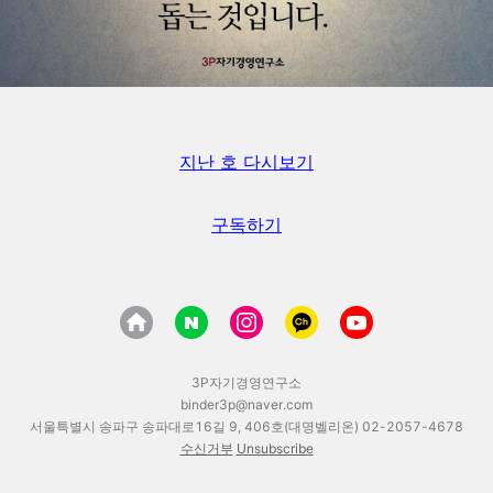
지난 호 다시보기
구독하기
3P자기경영연구소
binder3p@naver.com
서울특별시 송파구 송파대로16길 9, 406호(대명벨리온) 02-2057-4678
수신거부
Unsubscribe